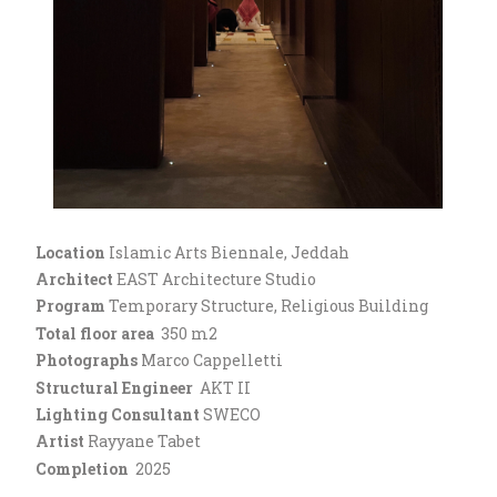
Location
Islamic Arts Biennale, Jeddah
Architect
EAST Architecture Studio
Program
Temporary Structure, Religious Building
Total floor area
350 m2
Photographs
Marco Cappelletti
Structural Engineer
AKT II
Lighting Consultant
SWECO
Artist
Rayyane Tabet
Completion
2025