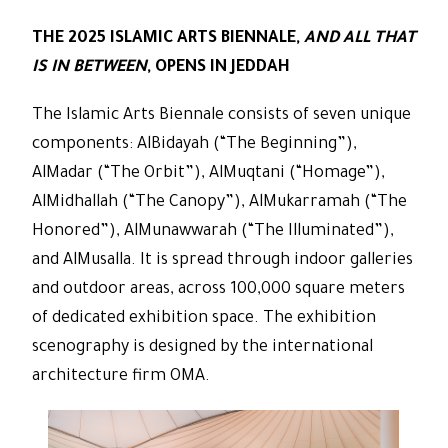
THE 2025 ISLAMIC ARTS BIENNALE,
AND ALL THAT
IS IN BETWEEN
, OPENS IN JEDDAH
The Islamic Arts Biennale consists of seven unique
components: AlBidayah (“The Beginning”),
AlMadar (“The Orbit”), AlMuqtani (“Homage”),
AlMidhallah (“The Canopy”), AlMukarramah (“The
Honored”), AlMunawwarah (“The Illuminated”),
and AlMusalla. It is spread through indoor galleries
and outdoor areas, across 100,000 square meters
of dedicated exhibition space. The exhibition
scenography is designed by the international
architecture firm OMA.