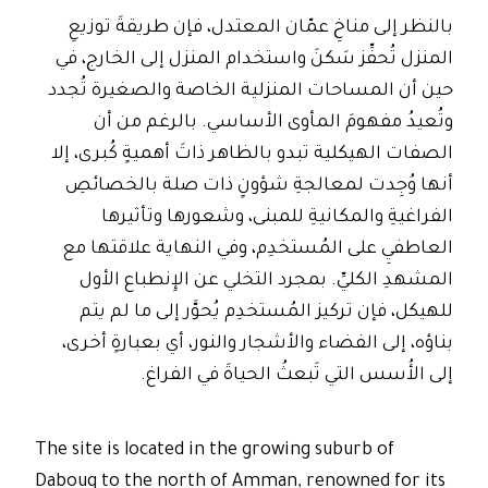
بالنظر إلى مناخِ عمّان المعتدل، فإن طريقةَ توزيعِ
المنزل تُحفِّز سَكنَ واستخدام المنزل إلى الخارج، في
حين أن المساحات المنزلية الخاصة والصغيرة تُجدد
وتُعيدُ مفهومَ المأوى الأساسي. بالرغم من أن
الصفات الهيكلية تبدو بالظاهر ذاتَ أهميةٍ كُبرى، إلا
أنها وُجِدت لمعالجةِ شؤونٍ ذات صلة بالخصائصِ
الفراغيةِ والمكانيةِ للمبنى، وشعورها وتأثيرها
العاطفيِ على المُستخدِم، وفي النهاية علاقتها مع
المشهدِ الكليِّ. بمجرد التخلي عن الإِنطباع الأول
للهيكل، فإن تركيز المُستخدِم يُحوَّر إلى ما لم يتم
بناؤه، إلى الفضاء والأشجار والنور، أي بعبارةٍ أخرى،
إلى الأُسس التي تَبعثُ الحياةَ في الفراغ.
The site is located in the growing suburb of
Dabouq to the north of Amman, renowned for its