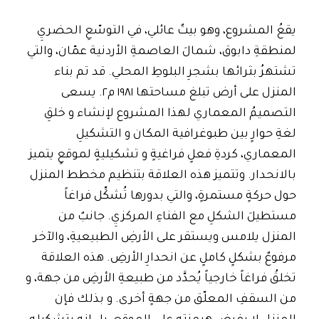
يقعُ المشروع، وهو بيتٌ عائلي، في التوسّعِ الحضريِ
لمنطقةِ دابوق، شمالَ العاصمةِ الأردنية عمّان، والتي
تشتهرُ بثرائها بشجرِ البلوطِ المحلي. قد تم بناء
المنزل على أرض تبلغ مساحتها ١٩٨١ م٢. يسعى
التصميمُ المعماري لهذا المشروع لإنشاء و خلقِ
لغةِ حوارٍ بين طبوغرافية المكان و التشكيلِ
المعماري، كردةِ فعلٍ فراغيةٍ و تشكيليةٍ لموقعٍ يتميز
بالانحدار. وتتميز هذه العلاقة بتنظيم مخطط المنزل
حول حركةٍ مستمرةٍ، والتي بدورها تُشكِّل فراغاً
مستطيلَ الشكلِ مع الفناءِ المركزيِ. جانبٌ من
المنزل يلامس ويستقر على الأرضِ الطبيعيةِ، والآخر
مرفوعٌ بشكلٍ كاملٍ عن انحدارِ الأرضِ. هذه العلاقة
تخلقُ فراغاً خارجياً يُحدَّد من طبيعةِ الأرضِ من جهة، و
من السقفِ المعلّق من جهةٍ أخرى. و بذلك فإن