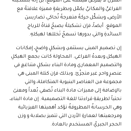
المنزل لا يفرض هيمنته على الموقع، بل إنه بتشكيله
الفراغيِّ والمكانيِّ يكمّل وبطريقةٍ مميزة علاقتهُ مع
الأرض، ويشكِّل حركةً متعرجةً تُحاكي تضاريسَ
الموقعِ. أيضاً، فإن تشكيلهُ يصبحُ قناةً للرياحِ
السائدةِ والتي بدورها تسمحُ تَخللها لهيكلهِ.
إن تصميم المبنى يستثمر، وبشكلٍ واضحٍ، إمكانات
الهيكل وبعدهُ الفراغي. المحاولة كانت بجمع الهيكلِ
والتصميم المعماري ومادة البناء بشكلٍ متناغمٍ في
عنصرٍ واحدٍ غير متجزّئ. وبذلك فإن كتلة المبنى هي
مجموعة من العناصر البنيوية المتكاملة، والتي
بالإضافة إلى مميزات مادة البناء تُضفي بُعداً ومعنىً
نحتياً لطريقةِ قراءتنا للغة التصميمية. إن مادة البناء،
وهي الخرسانةُ المطروقةُ تؤكد أهميتها الفيزيائية
ومرجعيتها لعمارةِ الأردن التي تتميز بصلابة و وزن
الحجر الجيريّ المستخدم بالعادة.