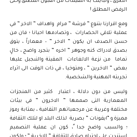
الطرق ، وتباينت به التقيمات من القبول المطلق وحتى
الرفض المطلق !
ومع اقرارنا بتنوع ” فرشة ” مرام واهداف ” الاخر ” في
عملية تلاقي الحضارات ، وتصادمها احيانا ؛ فان من
حسن الصدف ان يكون ” الاخر ” – معماراً ، يتوق
بصدق لادراك كنه وجوهر ” اخره ” بتجرد واضح ، خالٍ
تماما من نزعة الالغاءات المقيتة والتىجبل عليها
بعض ” الاخرين ” ، ومتوخيا ، في ذات الوقت الى اثراء
تجربته المهنية والشخصية.
وليس من دون دلالة ، اعتبار كثير من المنجزات
المعمارية التى صممها ” الاخرون ” في بيئات
مختلفة وغريبة عن مرجعياتهم الثقافية ، بمثابة رموز
مميزة و “ايقونات ” بصرية لذلك البلد او لتلك الثقافة
؛ والسبب واضح جدا ً، كون ان عملية التصميم
استندت على احترام صادق للثقافة ” الاخرية ” ؛ ولكون