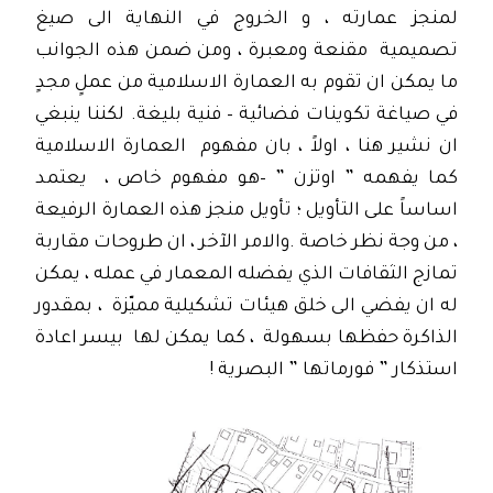
لمنجز عمارته ، و الخروج في النهاية الى صيغ
تصميمية مقنعة ومعبرة ، ومن ضمن هذه الجوانب
ما يمكن ان تقوم به العمارة الاسلامية من عملٍ مجدٍ
في صياغة تكوينات فضائية – فنية بليغة. لكننا ينبغي
ان نشير هنا ، اولاً ، بان مفهوم العمارة الاسلامية
كما يفهمه ” اوتزن ” –هو مفهوم خاص ، يعتمد
اساساً على التأويل ؛ تأويل منجز هذه العمارة الرفيعة
، من وجة نظر خاصة .والامر الآخر ، ان طروحات مقاربة
تمازج الثقافات الذي يفضله المعمار في عمله ، يمكن
له ان يفضي الى خلق هيئات تشكيلية مميّزة ، بمقدور
الذاكرة حفظها بسهولة ، كما يمكن لها بيسر اعادة
استذكار ” فورماتها ” البصرية !