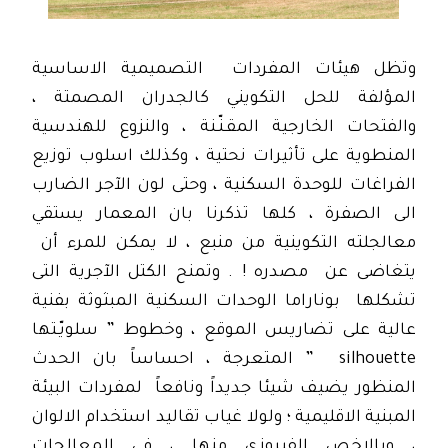
وتظل هيئات المفردات التصميمية الاساسية
المؤلفة للحل التكويني كالجدران المصمتة ،
والفتحات الخارجية المقـنّـنة ، والنزوع للهندسية
المنطوية على تأثيرات نحتية ، وكذلك اسلوب توزيع
الفراغات للوحدة السكنية ، وحتى لون الآجر الضارب
الى الصفرة ، كلها تذكرنا بان المعمار يستقي
معالجلته التكوينية من منبع ، لا يمكن للمرء أن
يتغاضى عن مصدره ! . وتمنح الكتل الآجرية التى
تشكلها بوناراما الوحدات السكنية المبثوثة بفنية
عالية على تضاريس الموقع ، وخطوط ” سلويّـتها
silhouette ” المتعرجة ، احساساً بان الحدث
المنظور يضيف شيئا جديداً ونافعاً لمفردات البيئة
المبنية الاقليمية ؛ ولولا غياب تقاليد استخدام الالوان
، وبالاخص الفيروزي منها ، في المعالجات