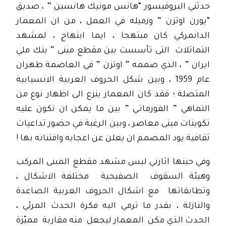
حدثني البروفيسور “هانس مونيك هانسين ” ، صديق
“يورن اوتزن ” وزميله في العمل ، من ان المعمار
الدانمركي كان مبتهجا ، ايما ابتهاج ، لمشهد
التماثلات التى تأسست بين مقطع مبنى ” بنك ملي
ايران ” ، الذي صممه ” اوتزن ” في العاصمة طهران
عام 1959 ، وبين شكل الحروف العربية الانسيابية
المتصلة ؛ فقد كان المعمار ينزع الى اظهار نوع من
التماهي ” الفورماتـي ” بين ما يمكن ان تكون عليه
تكوينات مبنى معاصر ، وبين الرغبة في حضور تداعيات
ثقافية يود المصمم ان يعلن عن اعجابه وافتنانه بها !
وفي حينها اثارني ليس مشهد مقطع المبنى المركب
وهيئة السقوف الصفيحية مختلفة الاشكال ،
وتطابقاتها مع اشكال الحروف العربية الصاعدة
والنازلة ، بقدر ما ترمي اليه فكرة الحدث المرئي ،
الحدث الذي مكن المعمار ليجعل منه مقاربة مميّزة