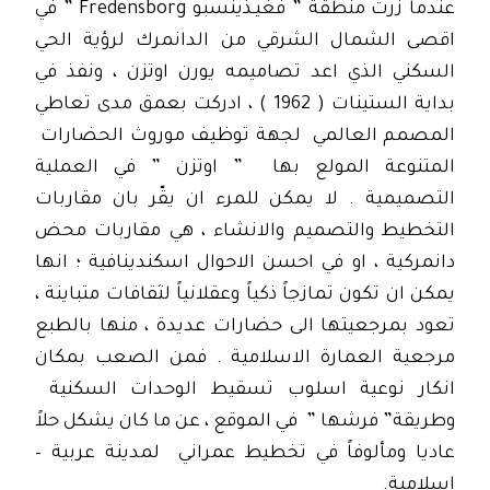
عندما زرت منطقة ” فغيـذينسبو Fredensborg ” في
اقصى الشمال الشرقي من الدانمرك لرؤية الحي
السكني الذي اعد تصاميمه يورن اوتزن ، ونفذ في
بداية الستينات ( 1962 ) ، ادركت بعمق مدى تعاطي
المصمم العالمي لجهة توظيف موروث الحضارات
المتنوعة المولع بها ” اوتزن ” في العملية
التصميمية . لا يمكن للمرء ان يقّر بان مقاربات
التخطيط والتصميم والانشاء ، هي مقاربات محض
دانمركية ، او في احسن الاحوال اسكندينافية ؛ انها
يمكن ان تكون تمازجاً ذكياً وعقلانياً لثقافات متباينة ،
تعود بمرجعيتها الى حضارات عديدة ، منها بالطبع
مرجعية العمارة الاسلامية . فمن الصعب بمكان
انكار نوعية اسلوب تسقيط الوحدات السكنية
وطريقة” فرشها ” في الموقع ، عن ما كان يشكل حلاً
عاديا ومألوفاً في تخطيط عمراني لمدينة عربية –
اسلامية.